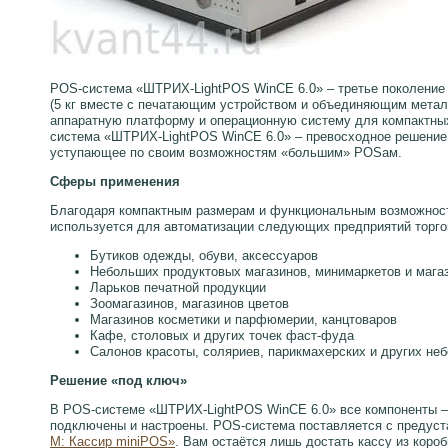
POS-система «ШТРИХ-LightPOS WinCE 6.0» – третье поколение 
(5 кг вместе с печатающим устройством и объединяющим метал
аппаратную платформу и операционную систему для компактных
система «ШТРИХ-LightPOS WinCE 6.0» – превосходное решение 
уступающее по своим возможностям «большим» POSам.
Сферы применения
Благодаря компактным размерам и функциональным возможнос
используется для автоматизации следующих предприятий торгов
Бутиков одежды, обуви, аксессуаров
Небольших продуктовых магазинов, минимаркетов и мага
Ларьков печатной продукции
Зоомагазинов, магазинов цветов
Магазинов косметики и парфюмерии, канцтоваров
Кафе, столовых и других точек фаст-фуда
Салонов красоты, соляриев, парикмахерских и других не
Решение «под ключ»
В POS-системе «ШТРИХ-LightPOS WinCE 6.0» все компоненты – 
подключены и настроены. POS-система поставляется с предуст
М: Кассир miniPOS»
. Вам остаётся лишь достать кассу из короб