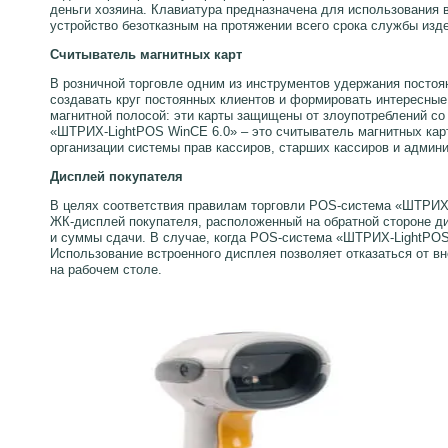
деньги хозяина. Клавиатура предназначена для использования
устройство безотказным на протяжении всего срока службы изд
Считыватель магнитных карт
В розничной торговле одним из инструментов удержания посто
создавать круг постоянных клиентов и формировать интересные
магнитной полосой: эти карты защищены от злоупотреблений со
«ШТРИХ-LightPOS WinCE 6.0» – это считыватель магнитных кар
организации системы прав кассиров, старших кассиров и админи
Дисплей покупателя
В целях соответствия правилам торговли POS-система «ШТРИХ-
ЖК-дисплей покупателя, расположенный на обратной стороне ди
и суммы сдачи. В случае, когда POS-система «ШТРИХ-LightPOS 
Использование встроенного дисплея позволяет отказаться от в
на рабочем столе.