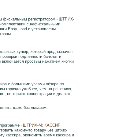
ым фискальным регистратором «ШТРИХ-
 комплектации с нефискальными
аги Easy Load и установлены
траны.
ьшивых купюр, который предназначен
 проверки подлинности банкнот и
и включается простым нажатием кнопки
сира с большими углами обзора по
ним гораздо удобнее, чем на решениях,
ют, не теряют концентрации и делают
олнить даже без «мыши».
 программе
«ШТРИХ-М: КАССИР
вовать какому-то товару без штрих-
ту кассира, экономить время кассира и