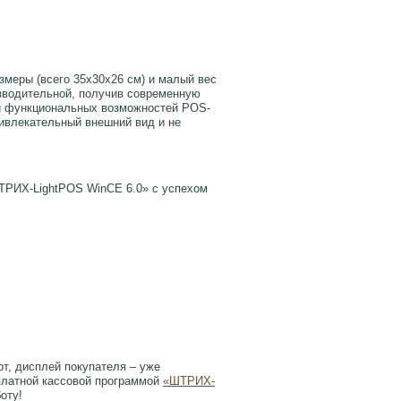
меры (всего 35х30х26 см) и малый вес
зводительной, получив современную
 и функциональных возможностей POS-
ивлекательный внешний вид и не
РИХ-LightPOS WinCE 6.0» с успехом
т, дисплей покупателя – уже
платной кассовой программой
«ШТРИХ-
оту!