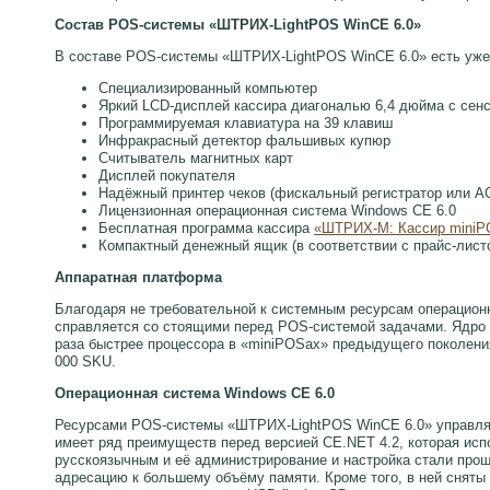
Состав POS-системы «ШТРИХ-LightPOS WinCE 6.0»
В составе POS-системы «ШТРИХ-LightPOS WinCE 6.0» есть уже п
Специализированный компьютер
Яркий LCD-дисплей кассира диагональю 6,4 дюйма с сен
Программируемая клавиатура на 39 клавиш
Инфракрасный детектор фальшивых купюр
Считыватель магнитных карт
Дисплей покупателя
Надёжный принтер чеков (фискальный регистратор или А
Лицензионная операционная система Windows CE 6.0
Бесплатная программа кассира
«ШТРИХ-М: Кассир mini
Компактный денежный ящик (в соответствии с прайс-лист
Аппаратная платформа
Благодаря не требовательной к системным ресурсам операцион
справляется со стоящими перед POS-системой задачами. Ядро 
раза быстрее процессора в «miniPOSах» предыдущего поколения
000 SKU.
Операционная система Windows CE 6.0
Ресурсами POS-системы «ШТРИХ-LightPOS WinCE 6.0» управляет
имеет ряд преимуществ перед версией CE.NET 4.2, которая и
русскоязычным и её администрирование и настройка стали про
адресацию к большему объёму памяти. Кроме того, в ней сняты