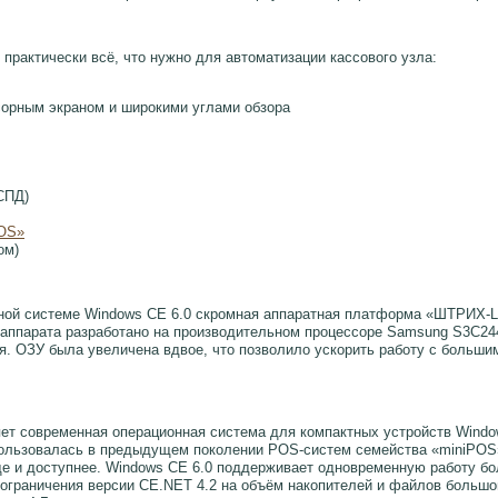
рактически всё, что нужно для автоматизации кассового узла:
сорным экраном и широкими углами обзора
СПД)
POS»
ом)
ной системе Windows CE 6.0 скромная аппаратная платформа «ШТРИХ-L
аппарата разработано на производительном процессоре Samsung S3C2443
. ОЗУ была увеличена вдвое, что позволило ускорить работу с больши
 современная операционная система для компактных устройств Window
спользовалась в предыдущем поколении POS-систем семейства «miniPO
ще и доступнее. Windows CE 6.0 поддерживает одновременную работу бо
 ограничения версии CE.NET 4.2 на объём накопителей и файлов большо