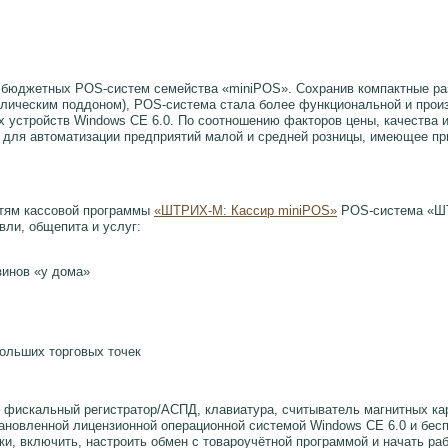
бюджетных POS-систем семейства «miniPOS». Сохранив компактные раз
лическим поддоном), POS-система стала более функциональной и прои
 устройств Windows CE 6.0. По соотношению факторов цены, качества
для автоматизации предприятий малой и средней розницы, имеющее пр
тям кассовой программы
«ШТРИХ-М: Кассир miniPOS»
POS-система «ШТ
ли, общепита и услуг:
зинов «у дома»
больших торговых точек
фискальный регистратор/АСПД, клавиатура, считыватель магнитных кар
ановленной лицензионной операционной системой Windows CE 6.0 и бес
ки, включить, настроить обмен с товароучётной программой и начать раб