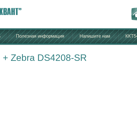
ь
Полезная информация
Напишите нам
ККТ5
 + Zebra DS4208-SR