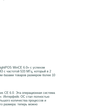
ightPOS WinCE 6.0» с успехом
 с частотой 533 МГц, который в 2
ми базами товаров размером более 10
s CE 6.0. Эта операционная система
S». Интерфейс ОС стал полностью
льшого количества процессов и
го размера: теперь можно