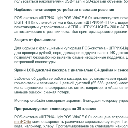
пользоваться накопителями USB-flash и SD-картами объёмом бо
Надёжное печатающее устройство в составе решения
POS-система «ШТРИХ-LightPOS WinCE 6.0» комплектуется пе
LIGHT-ПТК» с лентой 57 мм и быстрым «ШТРИХ-М-ПТК» с широк
печатающими устройствами – АСПД «ШТРИХ-LIGHT» 200 и АСПД 
автоматические отрезчики чека. Все принтеры зарекомендовали
Защита от фальшивок
Для борьбы с фальшивыми купюрами POS-система «ШТРИХ-Ligh
для проверки рублей, евро, долларов и других валют. ИК-детек
позволяет безошибочно выявить самые изощренные подделки. Д
встроенной клавиатуры.
Яркий LCD-дисплей кассира с диагональю 6,4 дюйма и сен
Заботясь об удобстве работы кассира, мы устанавливаем яркий
горизонтали и вертикали. Цветной дисплей (65 536 цветов) имее
использующихся в федеральных сетях, например, в «Ашане» или
меньше ошибок, снижая потери.
Монитор снабжён сенсорным экраном, благодаря которому упро
Программируемая клавиатура на 39 клавиш
POS-система «ШТРИХ-LightPOS WinCE 6.0» оснащена встроенно
miniPOS»
можно закреплять различные сервисные функции. Так, 
кода, например, хлебу. Программирование за клавишами наибол