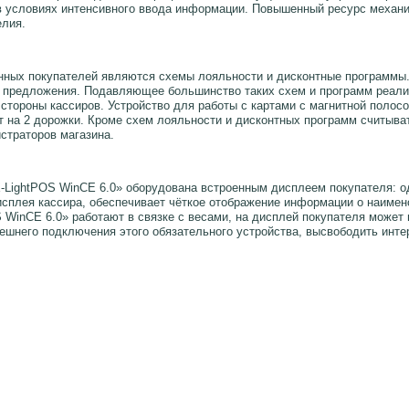
 в условиях интенсивного ввода информации. Повышенный ресурс механ
елия.
янных покупателей являются схемы лояльности и дисконтные программы.
 предложения. Подавляющее большинство таких схем и программ реализ
 стороны кассиров. Устройство для работы с картами с магнитной полос
т на 2 дорожки. Кроме схем лояльности и дисконтных программ считыва
страторов магазина.
LightPOS WinCE 6.0» оборудована встроенным дисплеем покупателя: од
сплея кассира, обеспечивает чёткое отображение информации о наимено
WinCE 6.0» работают в связке с весами, на дисплей покупателя может 
нешнего подключения этого обязательного устройства, высвободить инт