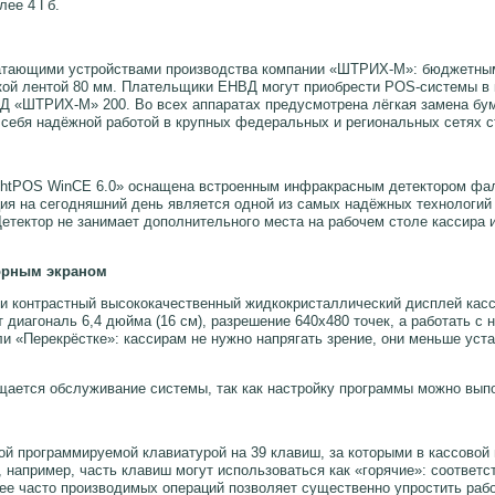
лее 4 Гб.
чатающими устройствами производства компании «ШТРИХ-М»: бюджетн
ой лентой 80 мм. Плательщики ЕНВД могут приобрести POS-системы в
«ШТРИХ-М» 200. Во всех аппаратах предусмотрена лёгкая замена бум
 себя надёжной работой в крупных федеральных и региональных сетях с
tPOS WinCE 6.0» оснащена встроенным инфракрасным детектором фал
ция на сегодняшний день является одной из самых надёжных технологий
етектор не занимает дополнительного места на рабочем столе кассира 
сорным экраном
 и контрастный высококачественный жидкокристаллический дисплей кас
т диагональ 6,4 дюйма (16 см), разрешение 640х480 точек, а работать с 
 «Перекрёстке»: кассирам не нужно напрягать зрение, они меньше уста
щается обслуживание системы, так как настройку программы можно вып
й программируемой клавиатурой на 39 клавиш, за которыми в кассовой
например, часть клавиш могут использоваться как «горячие»: соответст
ее часто производимых операций позволяет существенно упростить рабо