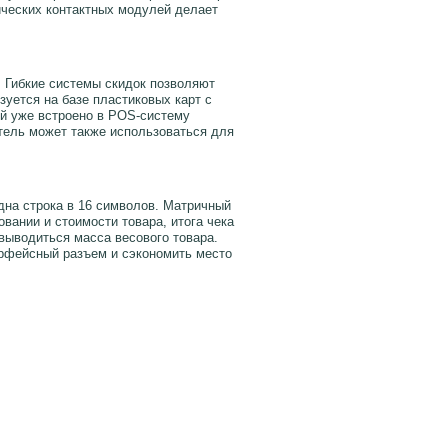
ических контактных модулей делает
 Гибкие системы скидок позволяют
уется на базе пластиковых карт с
ой уже встроено в POS-систему
тель может также использоваться для
на строка в 16 символов. Матричный
вании и стоимости товара, итога чека
выводиться масса весового товара.
ерфейсный разъем и сэкономить место